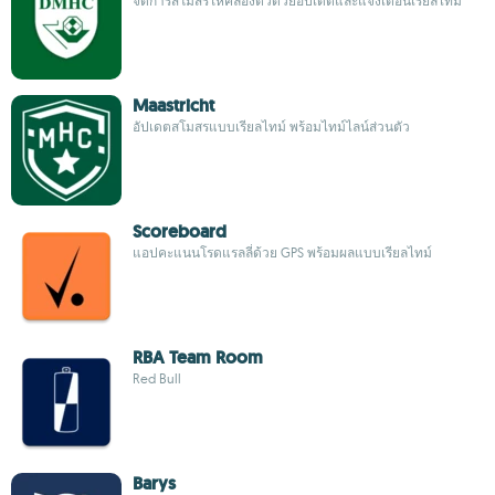
จัดการสโมสรให้คล่องตัวด้วยอัปเดตและแจ้งเตือนเรียลไทม์
Maastricht
อัปเดตสโมสรแบบเรียลไทม์ พร้อมไทม์ไลน์ส่วนตัว
Scoreboard
แอปคะแนนโรดแรลลี่ด้วย GPS พร้อมผลแบบเรียลไทม์
RBA Team Room
Red Bull
Barys