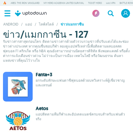
ARES: THE IRON VANGUARD
MY HERO ACADEMIA UNITED SURVIVAL
TICKET HERO
แอป VPN
BATTLE ROY
ANDROID
/
แอป
/
ไลฟ์สไตล์
/
ข่าว/แมกกาซีน
ข่าว/แมกกาซีน - 127
รับข่าวสารล่าสุดก่อนใคร: ติดตามข่าวสารด้วยตัวรวบรวมข่าวที่ปรับแต่งได้และช่อง
ข่าวต่างประเทศ หากคุณชื่นชอบกีฬา ลองดูแอปฟรีเหล่านี้เพื่อติดตามผลบอลสด
ฟุตบอล F1 คริกเก็ต หรือ NBA คุณยังสามารถอ่านนิตยสารดิจิทัล ฟังพอดแคสต์ หรือตั้ง
ค่าการแจ้งเตือนข่าวด่วน ไม่ว่าจะเป็นการเมือง เทคโนโลยี หรือวัฒนธรรม ค้นหา
แหล่งข่าวที่คุณไว้วางใจ
Fanta+3
ยกระดับทักษะแฟนตาซีฟุตบอลด้วยบทวิเคราะห์ผู้เชี่ยวชาญ
และเทรนด์
Aetos
แอปติดตามทีมกีฬาและอัปเดตแมตช์ครบจบสำหรับแฟนตัว
จริง