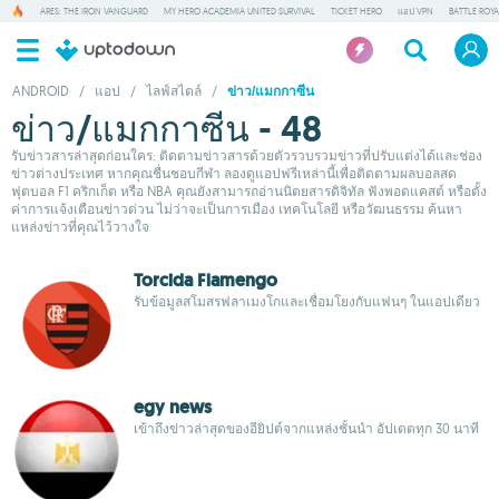
ARES: THE IRON VANGUARD
MY HERO ACADEMIA UNITED SURVIVAL
TICKET HERO
แอป VPN
BATTLE ROY
ANDROID
/
แอป
/
ไลฟ์สไตล์
/
ข่าว/แมกกาซีน
ข่าว/แมกกาซีน - 48
รับข่าวสารล่าสุดก่อนใคร: ติดตามข่าวสารด้วยตัวรวบรวมข่าวที่ปรับแต่งได้และช่อง
ข่าวต่างประเทศ หากคุณชื่นชอบกีฬา ลองดูแอปฟรีเหล่านี้เพื่อติดตามผลบอลสด
ฟุตบอล F1 คริกเก็ต หรือ NBA คุณยังสามารถอ่านนิตยสารดิจิทัล ฟังพอดแคสต์ หรือตั้ง
ค่าการแจ้งเตือนข่าวด่วน ไม่ว่าจะเป็นการเมือง เทคโนโลยี หรือวัฒนธรรม ค้นหา
แหล่งข่าวที่คุณไว้วางใจ
Torcida Flamengo
รับข้อมูลสโมสรฟลาเมงโกและเชื่อมโยงกับแฟนๆ ในแอปเดียว
egy news
เข้าถึงข่าวล่าสุดของอียิปต์จากแหล่งชั้นนำ อัปเดตทุก 30 นาที