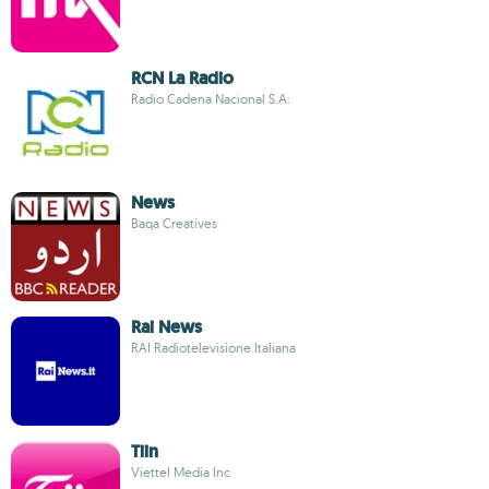
RCN La Radio
Radio Cadena Nacional S.A:
News
Baqa Creatives
Rai News
RAI Radiotelevisione Italiana
Tiin
Viettel Media Inc