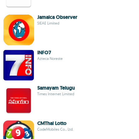
Jamaica Observer
SIEAE Limited
INFO7
Azteca Noreste
Samayam Telugu
Times Internet Limited
CMThai Lotto
CodeMobiles Co., Ltd.