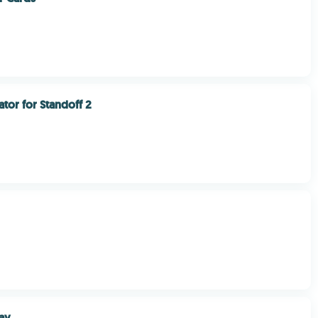
.
tor for Standoff 2
ay