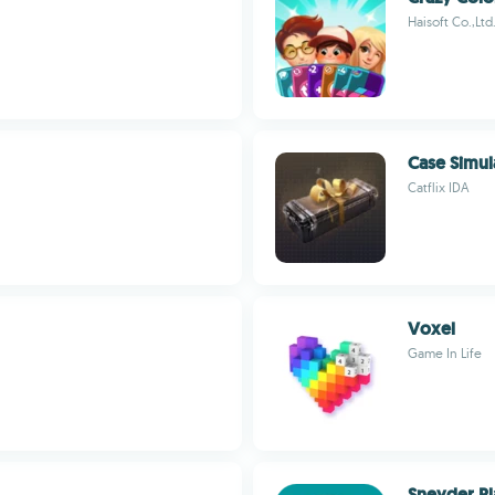
Haisoft Co.,Ltd
Case Simula
Catflix IDA
Voxel
Game In Life
Sneyder Pl