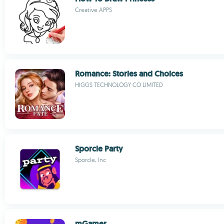
Creative APPS
Romance: Stories and Choices
HIGGS TECHNOLOGY CO LIMITED
Sporcle Party
Sporcle, Inc
mGamer