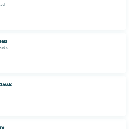
ited
eats
Studio
lassic
are