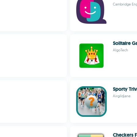
Cambridge Eng
Solitaire 
AlgoTech
Sporty Triv
Airgildjane
Checkers 