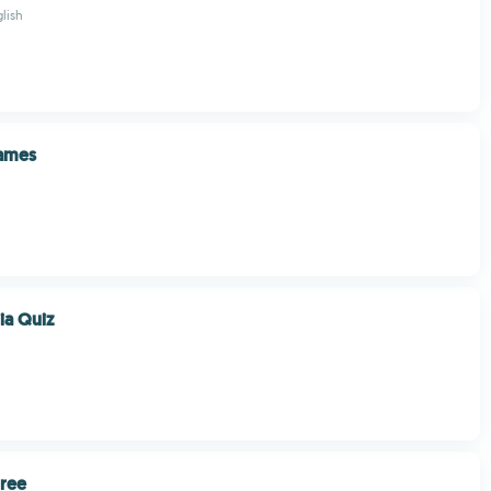
lish
Games
ia Quiz
Free