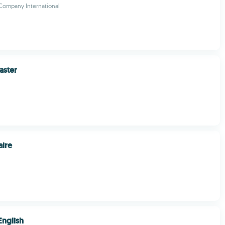
ompany International
aster
aire
English