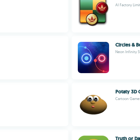
AI Factory Lim
Circles & B
Neon Infinity 
Potaty 3D C
Cartoon Game
Truth or D