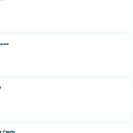
رونية
y
r Cards