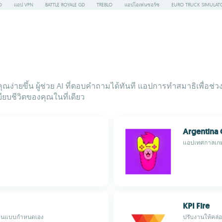
O
แอป VPN
BATTLE ROYALE GD
TREBLO
แอปโอเพ่นซอร์ซ
EURO TRUCK SIMULAT
คุณง่ายขึ้น ผู้ช่วย AI ที่ตอบคำถามได้ทันที แอปการทำสมาธิเพื่อ
ยบชีวิตของคุณในที่เดียว
Argentina
แอปเทศกาลเกม-
KPI Fire
อคอนแบบกำหนดเอง
ปรับงานให้คล่