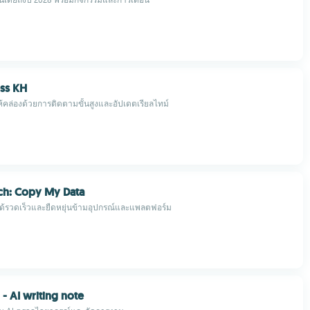
ss KH
้คล่องด้วยการติดตามขั้นสูงและอัปเดตเรียลไทม์
ch: Copy My Data
ได้รวดเร็วและยืดหยุ่นข้ามอุปกรณ์และแพลตฟอร์ม
- AI writing note