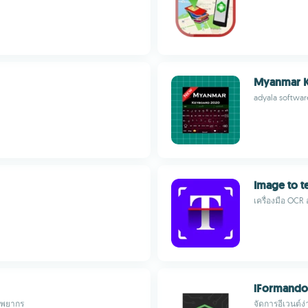
Myanmar K
adyala softwar
Image to te
เครื่องมือ OC
iFormando
รัพยากร
จัดการอีเวนต์ง