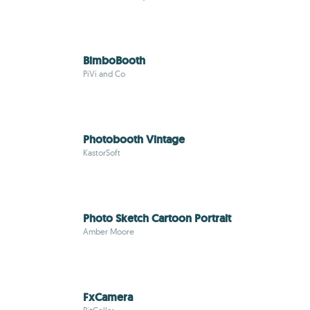
BimboBooth
PiVi and Co
Photobooth Vintage
KastorSoft
Photo Sketch Cartoon Portrait
Amber Moore
FxCamera