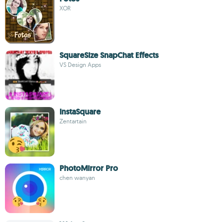
XOR
SquareSize SnapChat Effects
VS Design Apps
InstaSquare
Zentartain
PhotoMirror Pro
chen wanyan