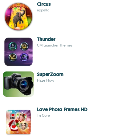
Circus
appello
Thunder
CM Launcher Themes
SuperZoom
Haze Flow
Love Photo Frames HD
Tri Core