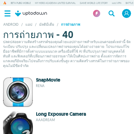
BETA PUBG MOBILE
MY HERO ACADEMIA UNITED SURVIVAL
GAME WORLD: LIFE STORY
แอป VPN
BATTLE
ANDROID
/
แอป
/
มัลติมีเดีย
/
การถ่ายภาพ
การถ่ายภาพ - 40
ปลดปล่อยความคิดสร้างสรรค์ของคุณด้วยแอปถ่ายภาพสำหรับแอนดรอยด์เหล่านี้ จัด
ระเบียบ ปรับปรุง และเปลี่ยนแปลงภาพถ่ายของคุณได้อย่างง่ายดาย: โปรแกรมแก้ไข
มืออาชีพที่มีการตั้งค่าแบบแมนนวล เครื่องมือที่ใช้ AI ที่ปรับปรุงภาพถ่ายบุคคลได้
ทันที และฟิลเตอร์ที่เปลี่ยนภาพถ่ายธรรมดาให้เป็นศิลปะภาพถ่าย ตั้งแต่การจัดการ
แกลเลอรีอัจฉริยะไปจนถึงการปรับแต่งขั้นสูง ความคิดสร้างสรรค์ในการถ่ายภาพของ
คุณไม่มีขีดจำกัด
SnapMovie
RENA
Long Exposure Camera
AAADREAM