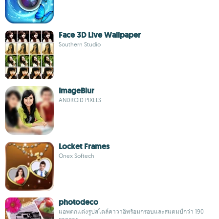
Face 3D Live Wallpaper
Southern Studio
ImageBlur
ANDROID PIXELS
Locket Frames
Onex Softech
photodeco
แอพตกแต่งรูปสไตล์คาวาอิพร้อมกรอบและสแตมป์กว่า 190