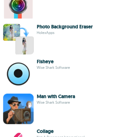
Photo Background Eraser
HolexApps
Fisheye
Wise Shark Software
Man with Camera
Wise Shark Software
Collage