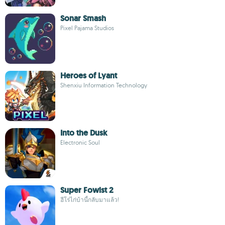
Sonar Smash
Pixel Pajama Studios
Heroes of Lyant
Shenxiu Information Technology
Into the Dusk
Electronic Soul
Super Fowlst 2
ฮีโร่ไก่บ้านี้กลับมาแล้ว!