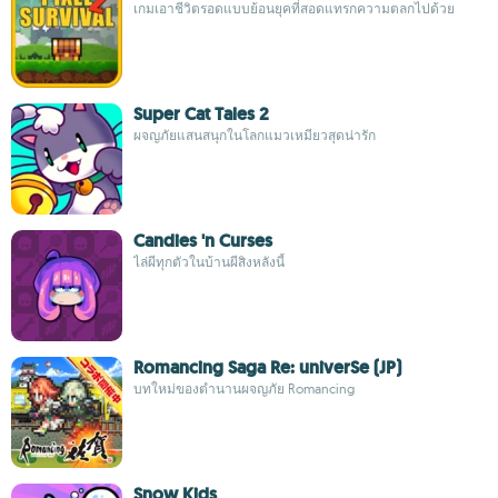
เกมเอาชีวิตรอดแบบย้อนยุคที่สอดแทรกความตลกไปด้วย
Super Cat Tales 2
ผจญภัยแสนสนุกในโลกแมวเหมียวสุดน่ารัก
Candies 'n Curses
ไล่ผีทุกตัวในบ้านผีสิงหลังนี้
Romancing Saga Re: univerSe (JP)
บทใหม่ของตำนานผจญภัย Romancing
Snow Kids