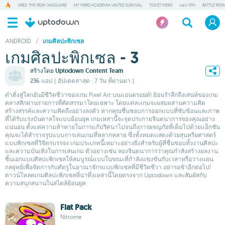
ARES: THE IRON VANGUARD
MY HERO ACADEMIA UNITED SURVIVAL
TICKET HERO
แอป VPN
BATTLE ROY
ANDROID
/
เกมศิลปะพิกเซล
เกมศิลปะพิกเซล - 3
สร้างโดย
Uptodown Content Team
236 แอป
( อัปเดตล่าสุด : 7 วัน ที่ผ่านมา )
ดำดิ่งสู่โลกอันมีชีวิตชีวาของเกม Pixel Art บนแอนดรอยด์! ย้อนรำลึกถึงเสน่ห์ของเกม
คลาสสิกผ่านรายการที่คัดสรรมาโดยเฉพาะ โดยแต่ละเกมจะผสมผสานความคิด
สร้างสรรค์และความคิดถึงอย่างลงตัว หากคุณชื่นชอบการออกแบบที่ซับซ้อนและภาพ
ที่ได้รับแรงบันดาลใจแบบย้อนยุค เกมเหล่านี้จะจุดประกายจินตนาการของคุณอย่าง
แน่นอน ตั้งแต่ความท้าทายในการแก้ปริศนาไปจนถึงการผจญภัยที่เต็มไปด้วยแอ็กชัน
คุณจะได้สำรวจรูปแบบการเล่นเกมที่หลากหลาย ซึ่งทั้งหมดแสดงด้วยสุนทรียศาสตร์
แบบพิกเซลที่วิจิตรบรรจง เกมประเภทนี้เหมาะอย่างยิ่งสำหรับผู้ที่ชื่นชอบทั้งงานศิลปะ
และความบันเทิงในการเล่นเกม ตัวอย่างเช่น ลองจินตนาการว่าคุณกำลังสร้างผลงาน
ชิ้นเอกแบบศิลปะพิกเซลให้สมบูรณ์แบบในขณะที่กำลังแข่งขันกับเวลาหรือวางแผน
กลยุทธ์เพื่อจัดการกับศัตรูในอาณาจักรแบบพิกเซลที่มีชีวิตชีวา อย่ารอช้าอีกต่อไป!
ดาวน์โหลดเกมศิลปะพิกเซลที่น่าทึ่งเหล่านี้โดยตรงจาก Uptodown และสัมผัสกับ
ความสนุกสนานในสไตล์ย้อนยุค
Flat Pack
Nitrome