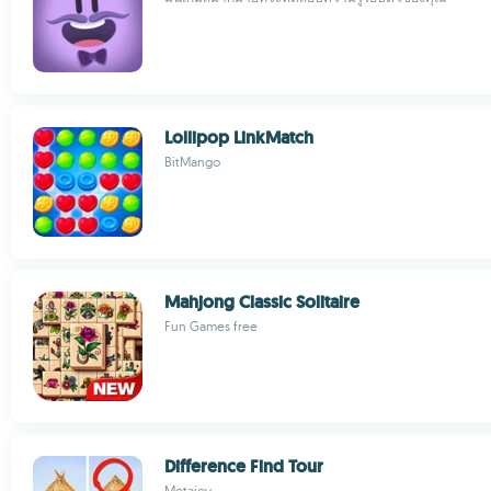
Lollipop LinkMatch
BitMango
Mahjong Classic Solitaire
Fun Games free
Difference Find Tour
Metajoy