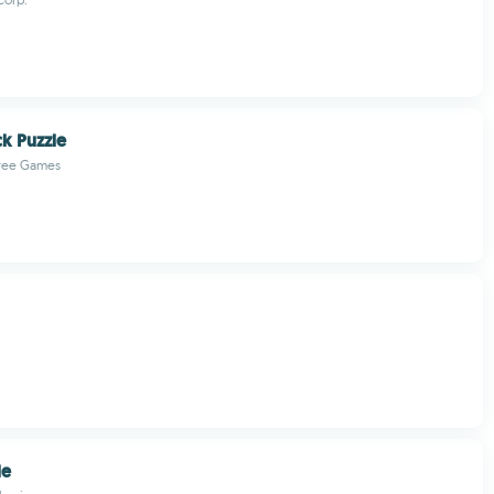
k Puzzle
Free Games
le