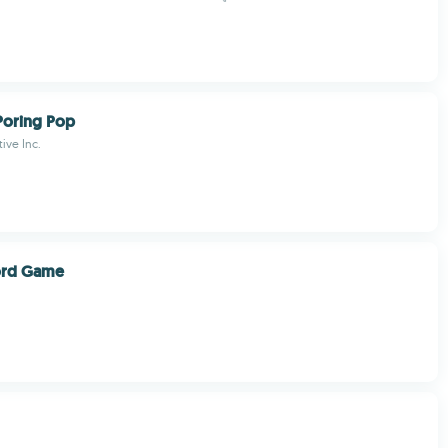
Poring Pop
tive Inc.
Word Game