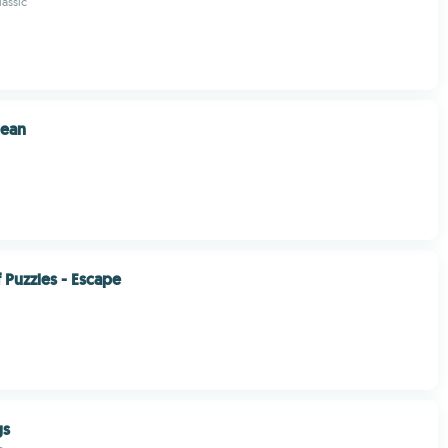
lassic
rean
 Puzzles - Escape
gs