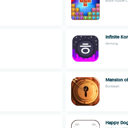
Block Puzzle C
Infinite Ko
Jernung
Mansion of
Bonbeart
Happy Do