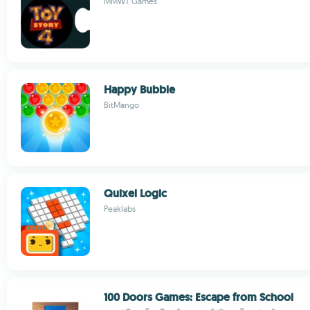
MMWT Games
Happy Bubble
BitMango
Quixel Logic
Peaklabs
100 Doors Games: Escape from School