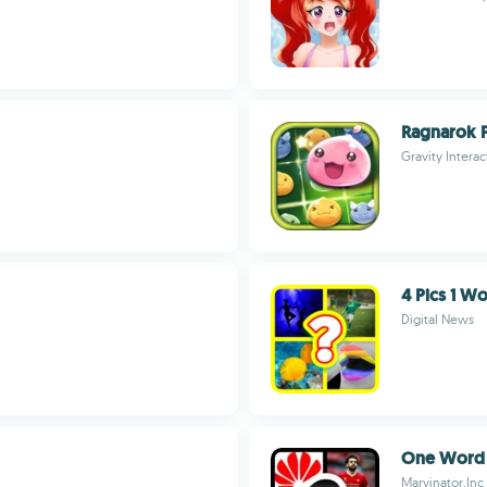
Ragnarok 
Gravity Interac
4 Pics 1 
Digital News
One Word
Marvinator.Inc