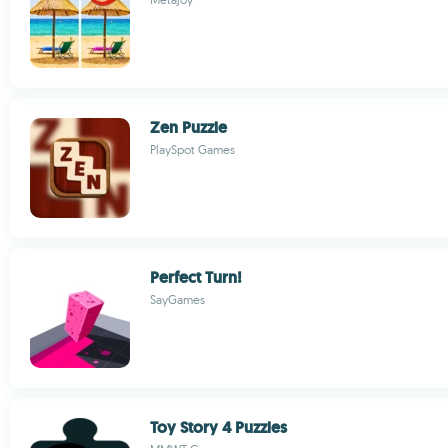
Zen Puzzle
PlaySpot Games
Perfect Turn!
SayGames
Toy Story 4 Puzzles