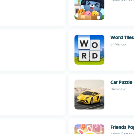
Word Tiles
BitMango
Car Puzzle
Plainview
Friends P
Kakao Games 