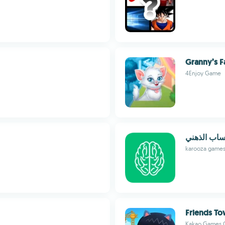
Granny’s 
4Enjoy Game
ساب الذهني
karooza game
Friends To
Kakao Games 