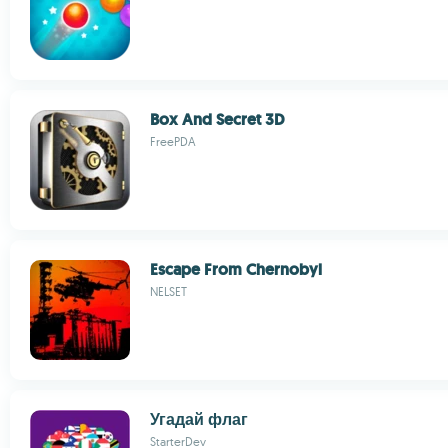
Box And Secret 3D
FreePDA
Escape From Chernobyl
NELSET
Угадай флаг
StarterDev