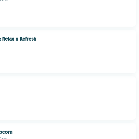
: Relax n Refresh
opcorn
Corp.