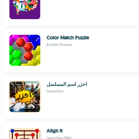
Color Match Puzzle
Bubble Shooter
احزر اسم المسلسل
StarterDev
Align it
Launchers Mart