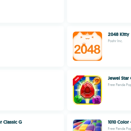
2048 Kitty
Poshr Inc.
Jewel Star
Free Panda Po
r Classic G
1010 Color
Free Panda Po