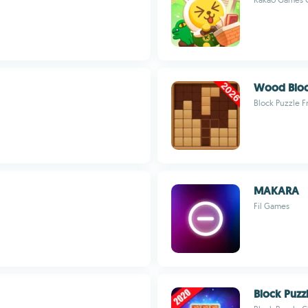
Wood Bloc
Block Puzzle 
MAKARA
Fil Games
Block Puzz