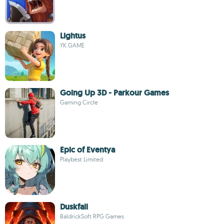
Lightus
YK.GAME
Going Up 3D - Parkour Games
Gaming Circle
Epic of Eventya
Playbest Limited
Duskfall
BaldrickSoft RPG Games