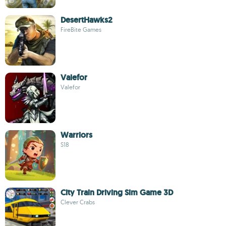
DesertHawks2
FireBite Games
Valefor
Valefor
Warriors
S18
City Train Driving Sim Game 3D
Clever Crabs