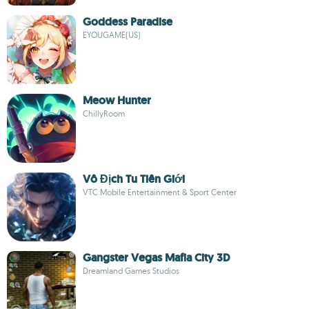
Goddess Paradise
EYOUGAME(US)
Meow Hunter
ChillyRoom
Vô Địch Tu Tiên Giới
VTC Mobile Entertainment & Sport Center
Gangster Vegas Mafia City 3D
Dreamland Games Studios