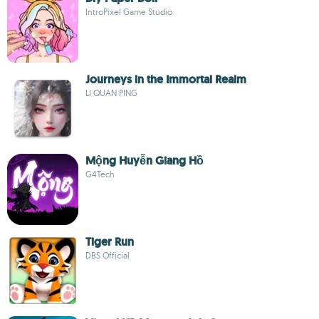
IntroPixel Game Studio
Journeys in the Immortal Realm
LI QUAN PING
Mộng Huyễn Giang Hồ
G4Tech
Tiger Run
DBS Official