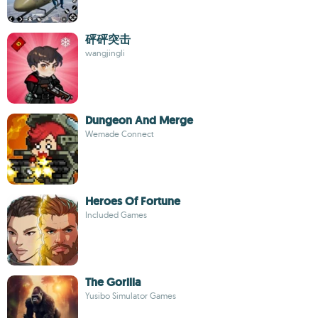
砰砰突击
wangjingli
Dungeon And Merge
Wemade Connect
Heroes Of Fortune
Included Games
The Gorilla
Yusibo Simulator Games