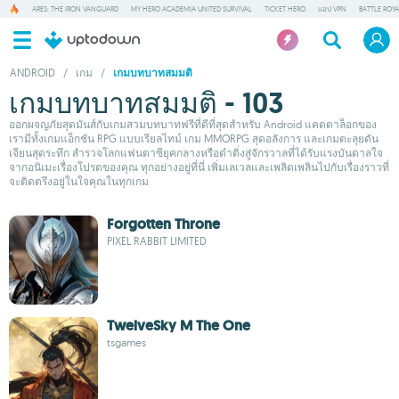
ARES: THE IRON VANGUARD
MY HERO ACADEMIA UNITED SURVIVAL
TICKET HERO
แอป VPN
BATTLE ROY
ANDROID
/
เกม
/
เกมบทบาทสมมติ
เกมบทบาทสมมติ - 103
ออกผจญภัยสุดมันส์กับเกมสวมบทบาทฟรีที่ดีที่สุดสำหรับ Android แคตตาล็อกของ
เรามีทั้งเกมแอ็กชัน RPG แบบเรียลไทม์ เกม MMORPG สุดอลังการ และเกมตะลุยดัน
เจียนสุดระทึก สำรวจโลกแฟนตาซียุคกลางหรือดำดิ่งสู่จักรวาลที่ได้รับแรงบันดาลใจ
จากอนิเมะเรื่องโปรดของคุณ ทุกอย่างอยู่ที่นี่ เพิ่มเลเวลและเพลิดเพลินไปกับเรื่องราวที่
จะติดตรึงอยู่ในใจคุณในทุกเกม
Forgotten Throne
PIXEL RABBIT LIMITED
TwelveSky M The One
tsgames