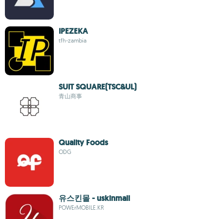
IPEZEKA
tfh-zambia
SUIT SQUARE(TSC&UL)
青山商事
Quality Foods
ODG
유스킨몰 - uskinmall
POWErMOBILE.KR