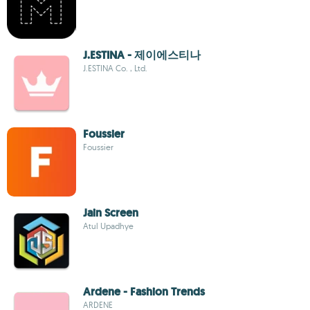
J.ESTINA - 제이에스티나
J.ESTINA Co. , Ltd.
Foussier
Foussier
Jain Screen
Atul Upadhye
Ardene - Fashion Trends
ARDENE