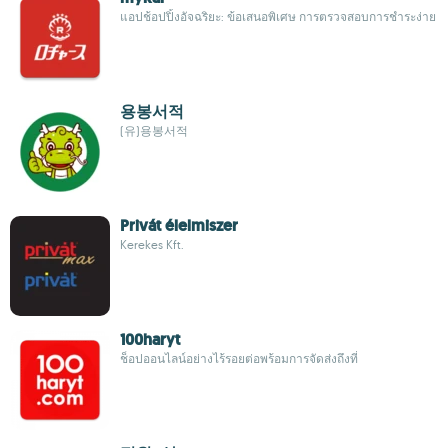
แอปช้อปปิ้งอัจฉริยะ: ข้อเสนอพิเศษ การตรวจสอบการชำระง่าย
용봉서적
(유)용봉서적
Privát élelmiszer
Kerekes Kft.
100haryt
ช็อปออนไลน์อย่างไร้รอยต่อพร้อมการจัดส่งถึงที่