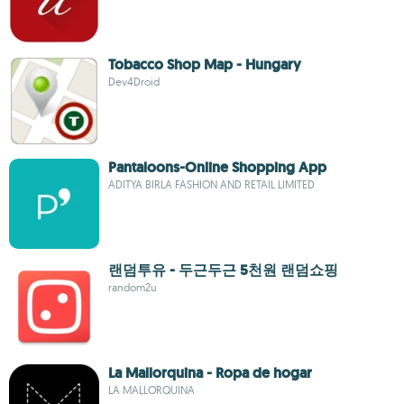
Tobacco Shop Map - Hungary
Dev4Droid
Pantaloons-Online Shopping App
ADITYA BIRLA FASHION AND RETAIL LIMITED
랜덤투유 - 두근두근 5천원 랜덤쇼핑
random2u
La Mallorquina - Ropa de hogar
LA MALLORQUINA