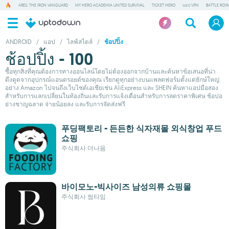
ARES: THE IRON VANGUARD
MY HERO ACADEMIA UNITED SURVIVAL
TICKET HERO
แอป VPN
BATTLE ROY
ANDROID
/
แอป
/
ไลฟ์สไตล์
/
ช้อปปิ้ง
ช้อปปิ้ง - 100
ซื้อทุกสิ่งที่คุณต้องการทางออนไลน์โดยไม่ต้องออกจากบ้านและค้นหาข้อเสนอที่น่า
ดึงดูดจากอุปกรณ์แอนดรอยด์ของคุณ เรียกดูทุกอย่างบนแพลตฟอร์มตั้งแต่ยักษ์ใหญ่
อย่าง Amazon ไปจนถึงเว็บไซต์เอเชียเช่น AliExpress และ SHEIN ค้นหาแอปมือสอง
สำหรับการแลกเปลี่ยนในท้องถิ่นและรับการแจ้งเตือนสำหรับการลดราคาพิเศษ ช้อปอ
ย่างชาญฉลาด จ่ายน้อยลง และรับการจัดส่งฟรี
푸딩팩토리 - 든든한 식자재몰 외식창업 푸드
쇼핑
주식회사 더나음
바이모노-빅사이즈 남성의류 쇼핑몰
주식회사 썸타임