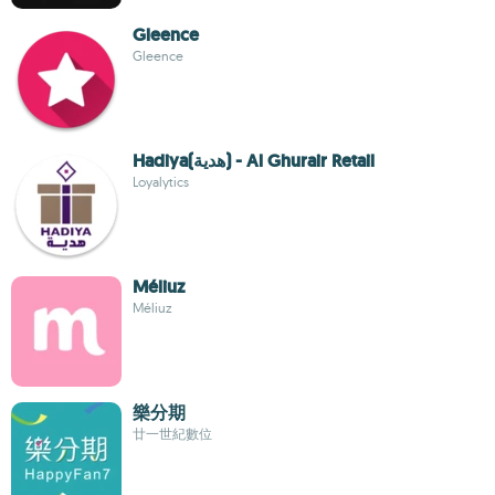
Gleence
Gleence
Hadiya(هدية) - Al Ghurair Retail
Loyalytics
Méliuz
Méliuz
樂分期
廿一世紀數位