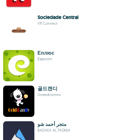
Sociedade Central
VR Connect
Еплюс
Евроопт
골드캔디
Uneedcomms
متجر أحمد شو
BADAEA AL TAQNIA