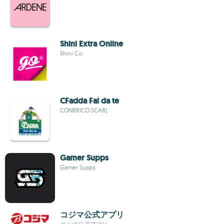
Shini Extra Online
Shini Co
CFadda Fai da te
CONBRICO SCARL
Gamer Supps
Gamer Supps
コジマ公式アプリ