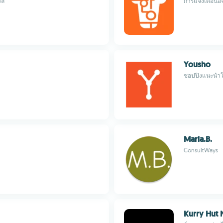
ัล
การแจ้งเตือนอั
Yousho
ชอปปิงแนะนำโ
Maria.B.
ConsultWays
Kurry Hut