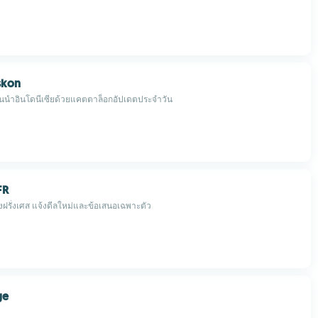
skon
ชั้นนำอินโดนีเซียด้วยแคตตาล็อกอัปเดตประจำวัน
FR
ฝรั่งเศส แจ้งดีลใหม่และข้อเสนอเฉพาะตัว
ge