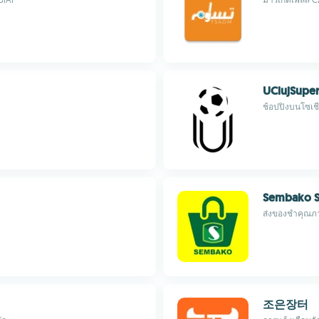
UClujSuper
ช้อปปิงบนโซเชี
Sembako S
ส่งของชำคุณภ
조은장터