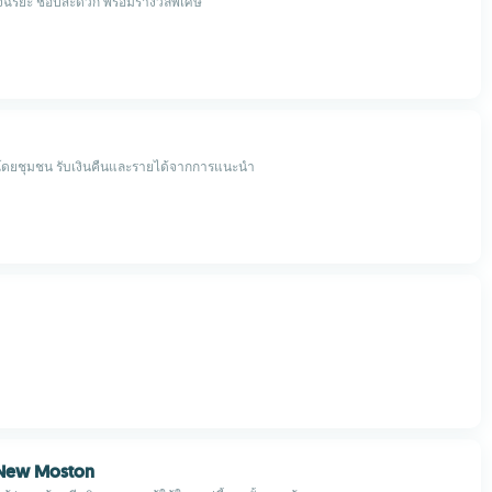
จฉริยะ ช้อปสะดวก พร้อมรางวัลพิเศษ
ดยชุมชน รับเงินคืนและรายได้จากการแนะนำ
 New Moston