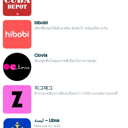
hibobi
เลือกซื้อของใช้เด็กแฟชั่น จัดส่งเร็ว พร้อมดีลรายวัน
Clovia
ช้อปชุดชั้นในคุณภาพดีเยี่ยมในราคาสุดคุ้ม
지그재그
สำรวจแฟชั่นเกาหลีและช็อปกว่า 7,000 แบรนด์ผ่านแอปนี้
لبسة – Libsa
Network for skills