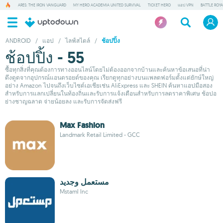
ARES: THE IRON VANGUARD
MY HERO ACADEMIA UNITED SURVIVAL
TICKET HERO
แอป VPN
BATTLE ROY
ANDROID
/
แอป
/
ไลฟ์สไตล์
/
ช้อปปิ้ง
ช้อปปิ้ง - 55
ซื้อทุกสิ่งที่คุณต้องการทางออนไลน์โดยไม่ต้องออกจากบ้านและค้นหาข้อเสนอที่น่า
ดึงดูดจากอุปกรณ์แอนดรอยด์ของคุณ เรียกดูทุกอย่างบนแพลตฟอร์มตั้งแต่ยักษ์ใหญ่
อย่าง Amazon ไปจนถึงเว็บไซต์เอเชียเช่น AliExpress และ SHEIN ค้นหาแอปมือสอง
สำหรับการแลกเปลี่ยนในท้องถิ่นและรับการแจ้งเตือนสำหรับการลดราคาพิเศษ ช้อปอ
ย่างชาญฉลาด จ่ายน้อยลง และรับการจัดส่งฟรี
Max Fashion
Landmark Retail Limited - GCC
مستعمل وجديد
Mstaml Inc