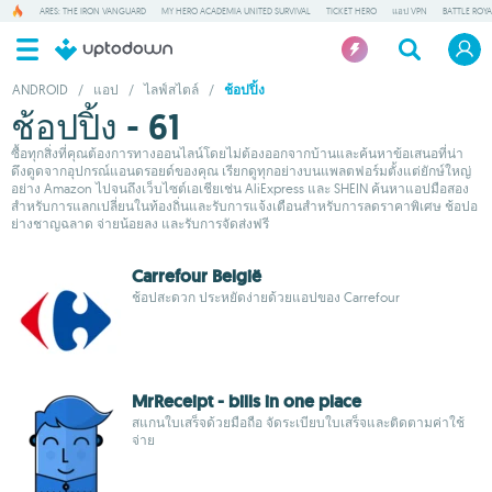
ARES: THE IRON VANGUARD
MY HERO ACADEMIA UNITED SURVIVAL
TICKET HERO
แอป VPN
BATTLE ROY
ANDROID
/
แอป
/
ไลฟ์สไตล์
/
ช้อปปิ้ง
ช้อปปิ้ง - 61
ซื้อทุกสิ่งที่คุณต้องการทางออนไลน์โดยไม่ต้องออกจากบ้านและค้นหาข้อเสนอที่น่า
ดึงดูดจากอุปกรณ์แอนดรอยด์ของคุณ เรียกดูทุกอย่างบนแพลตฟอร์มตั้งแต่ยักษ์ใหญ่
อย่าง Amazon ไปจนถึงเว็บไซต์เอเชียเช่น AliExpress และ SHEIN ค้นหาแอปมือสอง
สำหรับการแลกเปลี่ยนในท้องถิ่นและรับการแจ้งเตือนสำหรับการลดราคาพิเศษ ช้อปอ
ย่างชาญฉลาด จ่ายน้อยลง และรับการจัดส่งฟรี
Carrefour België
ช้อปสะดวก ประหยัดง่ายด้วยแอปของ Carrefour
MrReceipt - bills in one place
สแกนใบเสร็จด้วยมือถือ จัดระเบียบใบเสร็จและติดตามค่าใช้
จ่าย