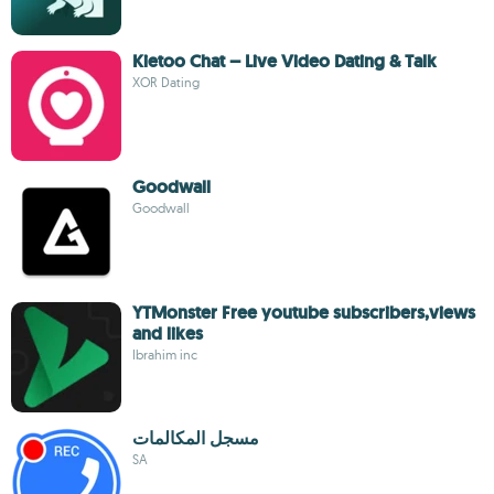
Kietoo Chat – Live Video Dating & Talk
XOR Dating
Goodwall
Goodwall
YTMonster Free youtube subscribers,views
and likes
Ibrahim inc
مسجل المكالمات
SA