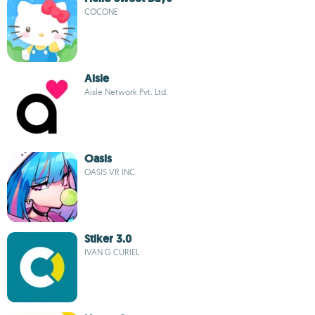
COCONE
Aisle
Aisle Network Pvt. Ltd.
Oasis
OASIS VR INC.
Stiker 3.0
IVAN G CURIEL