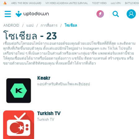
ARES: THE IRON VANGUARD
MY HERO ACADEMIA UNITED SURVIVAL
TICKET HERO
แอป VPN
BATTLE ROY
ANDROID
/
แอป
/
การสื่อสาร
/
โซเชียล
โซเชียล - 23
เชื่อมต่อกับโลกออนไลน์จากแอนดรอยด์ของคุณด้วยแอปโซเชียลที่ดีที่สุด และติดตาม
ทุกสิ่งที่เกิดขึ้นรอบตัวคุณ ตั้งแต่แอปยักษ์ใหญ่อย่าง Instagram และ TikTok ไปจนถึง
เครือข่ายใหม่ ๆ ที่เน้นความเป็นส่วนตัวหรือเฉพาะกลุ่มอาชีพ แพลตฟอร์มเหล่านี้ช่วย
ให้คุณเชื่อมต่อได้มากหรือน้อยตามต้องการ แชร์มีม ติดตามเทรนด์ สร้างชุมชน หรือ
ขยายตัวตนบนโลกดิจิทัลของคุณ ทั้งหมดนี้ทำได้จากที่เดียว
Keakr
แอปสำหรับศิลปินแร็พและฮิปฮอป
Turkish TV
Turkish TV