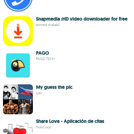
Snapmedia :HD video downloader for free
ahmed shalabii
PAGO
PAGO TECH
My guess the pic
jijel
Share Love - Aplicación de citas
HolyCorp