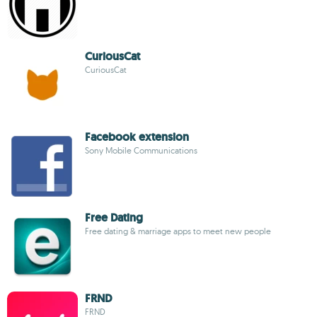
CuriousCat
CuriousCat
Facebook extension
Sony Mobile Communications
Free Dating
Free dating & marriage apps to meet new people
FRND
FRND