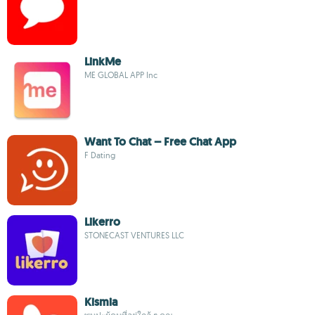
LinkMe
ME GLOBAL APP Inc
Want To Chat – Free Chat App
F Dating
Likerro
STONECAST VENTURES LLC
Kismia