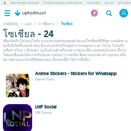
ARES: THE IRON VANGUARD
MY HERO ACADEMIA UNITED SURVIVAL
TICKET HERO
แอป VPN
BATTLE ROY
ANDROID
/
แอป
/
การสื่อสาร
/
โซเชียล
โซเชียล - 24
เชื่อมต่อกับโลกออนไลน์จากแอนดรอยด์ของคุณด้วยแอปโซเชียลที่ดีที่สุด และติดตาม
ทุกสิ่งที่เกิดขึ้นรอบตัวคุณ ตั้งแต่แอปยักษ์ใหญ่อย่าง Instagram และ TikTok ไปจนถึง
เครือข่ายใหม่ ๆ ที่เน้นความเป็นส่วนตัวหรือเฉพาะกลุ่มอาชีพ แพลตฟอร์มเหล่านี้ช่วย
ให้คุณเชื่อมต่อได้มากหรือน้อยตามต้องการ แชร์มีม ติดตามเทรนด์ สร้างชุมชน หรือ
ขยายตัวตนบนโลกดิจิทัลของคุณ ทั้งหมดนี้ทำได้จากที่เดียว
Anime Stickers - Stickers for Whatsapp
Daniel Porto
LNP Social
LNP Group