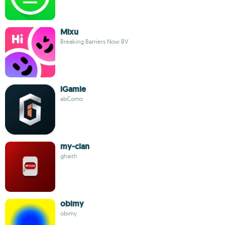
Mixu
Breaking Barriers Now BV
iGamie
abComo
my-clan
ghaith
obimy
obimy