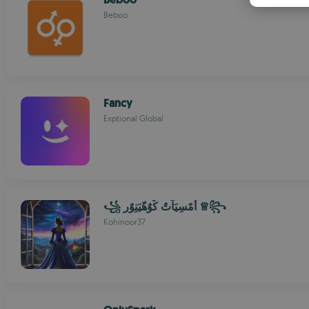
Beboo
Fancy
Exptional Global
꧁ أمًسِيَآتٌ کْوٌهّيَنِوٌر ♕꧂
Kohinoor37