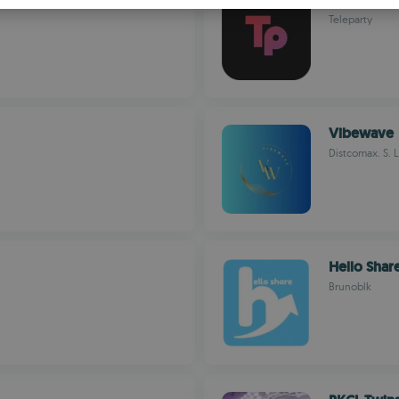
S
Teleparty
R
Vibewave
Distcomax. S. L
Hello Shar
Brunoblk