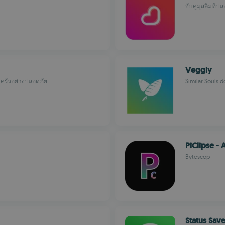
จับคู่มุสลิมที
Veggly
ครัวอย่างปลอดภัย
Similar Souls d
PiClipse -
Bytescop
Status Sav