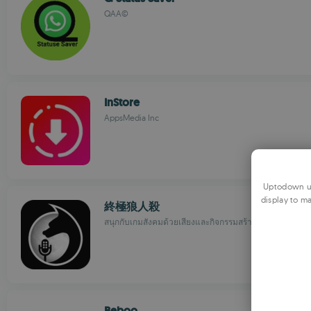
QAA©
InStore
AppsMedia Inc
Uptodown us
display to ma
終極狼人殺
สนุกกับเกมสังคมด้วยเสียงและกิจกรรมสร้างชุมชน
Beboo