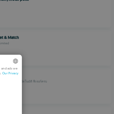
et & Match
Limited
t and ads we
s.
Our Privacy
NGLISH
ลก ปลอดภัย แปลอัตโนมัติ ฟีเจอร์ครบ
RENCH
ERMAN
ORTUGUESE
TALIAN