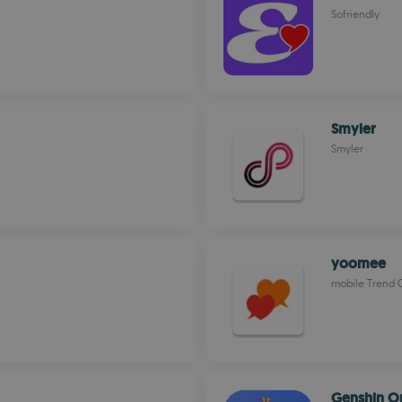
Sofriendly
Smyler
Smyler
yoomee
mobile Trend
Genshin O