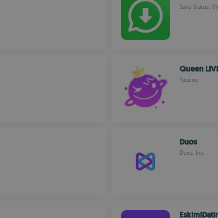
Save Status, 
Queen LIVE
Yassine
Duos
Duos, Inc.
EskimiDati