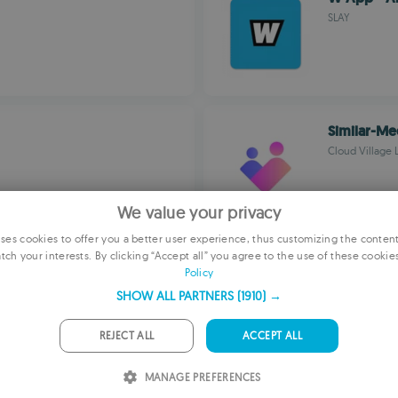
SLAY
Similar-Me
Cloud Village 
We value your privacy
es cookies to offer you a better user experience, thus customizing the conten
tch your interests. By clicking “Accept all” you agree to the use of these cookie
E
LivChat
Policy
แชทวิดีโอทั่วโ
F
SHOW ALL PARTNERS
(1910) →
G
REJECT ALL
ACCEPT ALL
P
MANAGE PREFERENCES
I
Teleparty