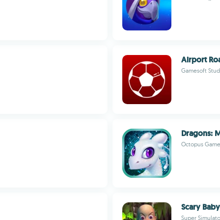
Airport Ro
Gamesoft Stud
Dragons: M
Octopus Game
Scary Baby
Super Simulat