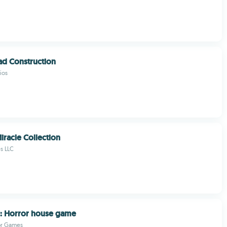
ad Construction
ios
iracle Collection
s LLC
: Horror house game
or Games