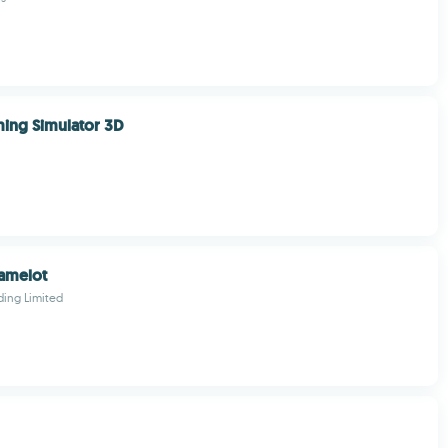
ming Simulator 3D
amelot
ing Limited