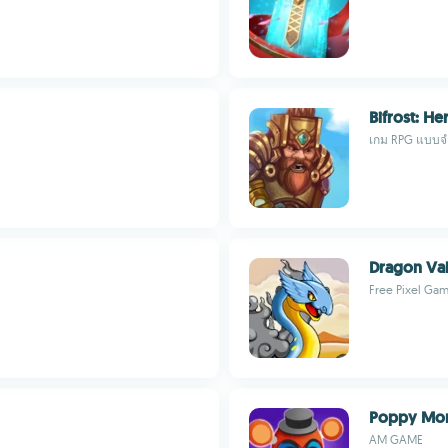
Bifrost: H
เกม RPG แบบจำศ
Dragon Val
Free Pixel Gam
Poppy Mon
AM GAME