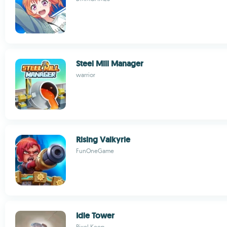
Steel Mill Manager
warrior
Rising Valkyrie
FunOneGame
Idle Tower
Pixel Keep