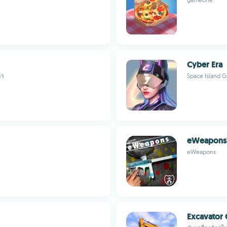
Cyber Era
าร
Space Island 
eWeapons™ 
eWeapons
Excavator 