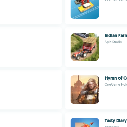
Indian Far
Apic Studio
Hymn of C
OneGame Hold
Tasty Diary
gameone