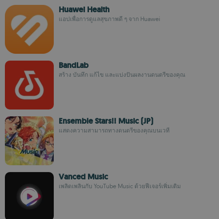
Huawei Health
แอปเพื่อการดูแลสุขภาพดี ๆ จาก Huawei
BandLab
สร้าง บันทึก แก้ไข และแบ่งปันผลงานดนตรีของคุณ
Ensemble Stars!! Music (JP)
แสดงความสามารถทางดนตรีของคุณบนเวที
Vanced Music
เพลิดเพลินกับ YouTube Music ด้วยฟีเจอร์เพิ่มเติม