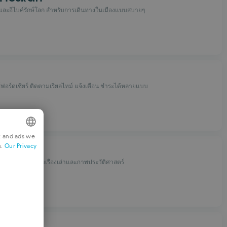
ร์และอีไบค์รักษ์โลก สำหรับการเดินทางในเมืองแบบสบายๆ
ซ์ฟอร์ดเชียร์ ติดตามเรียลไทม์ แจ้งเตือน ชำระได้หลายแบบ
t and ads we
s.
Our Privacy
NGLISH
กด้วย GPS พร้อมเรื่องเล่าและภาพประวัติศาสตร์
RENCH
ERMAN
ORTUGUESE
TALIAN