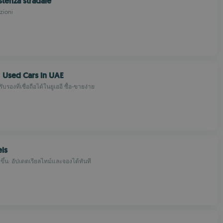
stenza stradale
zioni
| Used Cars in UAE
รองที่เชื่อถือได้ในยูเออี ซื้อ-ขายง่าย
els
ายขึ้น: อัปเดตเรียลไทม์และจองได้ทันที