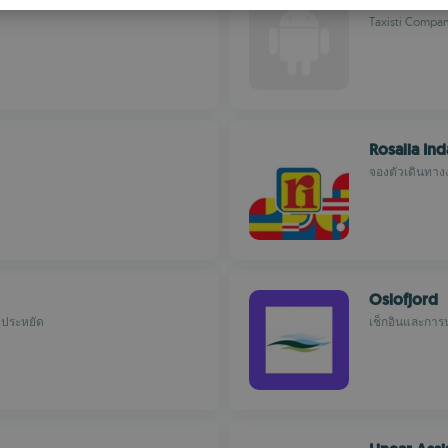
S
Taxisti Compa
R
Rosalia In
จองตั๋วเดินทาง
Oslofjord
วประหยัด
เช็กอินและการน