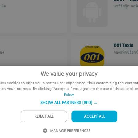
เงิน
แชร์อีสกู๊ตเตอ
001 Taxis
ียง
จองแท็กซี่อ็อก
We value your privacy
es cookies to offer you a better user experience, thus customizing the conten
tch your interests. By clicking “Accept all” you agree to the use of these cookie
E
KuLaDig
Policy
ค้นพบแหล่งมรด
F
SHOW ALL PARTNERS
(1910) →
G
REJECT ALL
ACCEPT ALL
P
MANAGE PREFERENCES
I
Taxisti