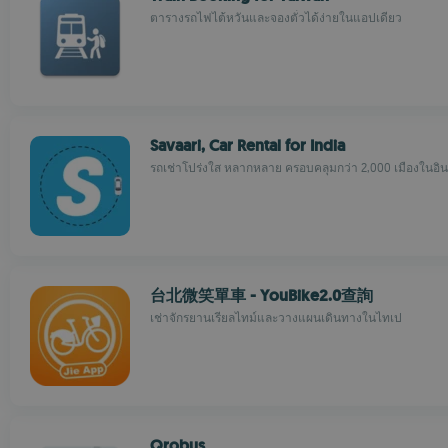
ตารางรถไฟไต้หวันและจองตั๋วได้ง่ายในแอปเดียว
Savaari, Car Rental for India
รถเช่าโปร่งใส หลากหลาย ครอบคลุมกว่า 2,000 เมืองในอิน
台北微笑單車 - YouBike2.0查詢
เช่าจักรยานเรียลไทม์และวางแผนเดินทางในไทเป
Qrobus