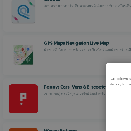
แอปขนส่งเกเรตาโร: ติดตามรถเมล์ เส้นทาง จัดการบัตรเติม
GPS Maps Navigation Live Map
นำทางทั่วโลกง่ายๆ พร้อมจราจรเรียลไทม์และนำทางด้วยเส
Uptodown us
display to ma
Poppy: Cars, Vans & E-scooters
เช่ารถ รถตู้ และอีสกูตเตอร์รักษ์โลกสำหรับเดินทางในเมือง
Weser-Radweg