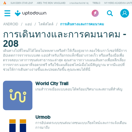
SUIKODEN STAR LEAP
ARES: THE IRON VANGUARD
เกมเล่นแร่แปรธาตุ
TREBLO
MY HERO ACADEMIA UNITE
ANDROID
/
แอป
/
ไลฟ์สไตล์
/
การเดินทางและการคมนาคม
การเดินทางและการคมนาคม -
208
เดินทางไปที่ไหนก็ได้โดยไม่หลงทางหรือทำให้เรื่องยุ่งยาก ลองใช้เบราว์เซอร์ที่มีการ
อัปเดตการจราจรแบบสด แอปสำหรับเรียกรถแท็กซี่อย่างรวดเร็ว หรือเครื่องมือเพื่อ
ตรวจสอบเวลาการขนส่งสาธารณะล่าสุด คุณสามารถวางแผนเส้นทางเพื่อหลีกเลี่ยง
การจราจร มองหาที่จอดรถฟรี หรือใช้แผนที่ออฟไลน์เมื่อไม่มีสัญญาณ หากมีแอปที่
ช่วยให้การเดินทางง่ายขึ้นและปลอดภัยขึ้น คุณจะพบได้ที่นี่
World City Trail
เกมสำรวจเมืองแบบตอบโต้พร้อมปริศนาและสถานที่สำคัญ
Urmob
การอัปเดตระบบขนส่งมวลชนแบบเรียลไทม์และการแจ้งเตือน
การมาถึง