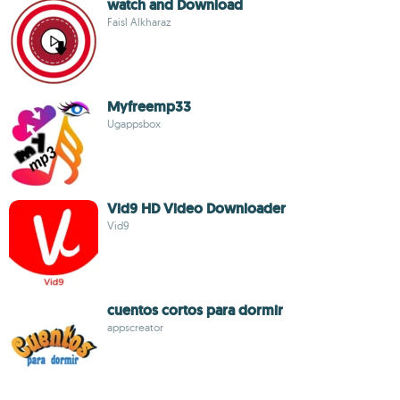
watch and Download
Faisl Alkharaz
Myfreemp33
Ugappsbox
Vid9 HD Video Downloader
Vid9
cuentos cortos para dormir
appscreator