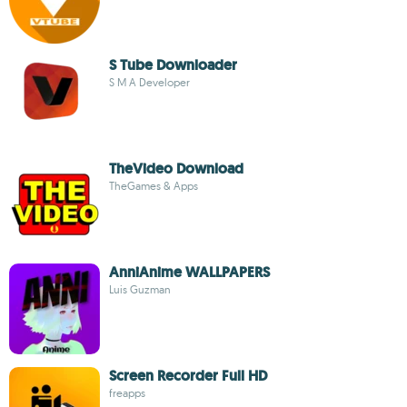
S Tube Downloader
S M A Developer
TheVideo Download
TheGames & Apps
AnniAnime WALLPAPERS
Luis Guzman
Screen Recorder Full HD
freapps