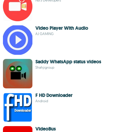
Nsr3 Developers
Video Player With Audio
AJ GAMING
Saddy WhatsApp status videos
Shahjigroup
F HD Downloader
Android
VideoBus