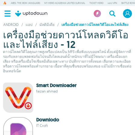
ARES: THE IRON VANGUARD
MY HERO ACADEMIA UNITED SURVIVAL
TICKET HERO
แอป VPN
BATTLE ROY
ANDROID
/
แอป
/
มัลติมีเดีย
/
เครื่องมือช่วยดาวน์โหลดวิดีโอและไฟล์เสียง
เครื่องมือช่วยดาวน์โหลดวิดีโอ
และไฟล์เสียง - 12
ดาวน์โหลดวิดีโอคุณภาพสูงหรือแปลงเป็น MP3 เพื่อฟังแบบออฟไลน์ ตั้งแต่ผู้จัดการที่
รองรับหลายแพลตฟอร์มไปจนถึงไคลเอนต์น้ำหนักเบาที่ไม่มีโฆษณา เครื่องมือแยก
เสียง หรือเครื่องมือโซเชียลมีเดียเฉพาะทาง บันทึกรายการทั้งหมด เลือกความละเอียด
หรือดาวน์โหลดพร้อมคำบรรยาย เนื้อหาที่คุณชื่นชอบพร้อมเสมอ แม้ไม่มีการเชื่อมต่อ
อินเทอร์เน็ต
Smart Downloader
faizan ahmad
Downlodo
IT Croft