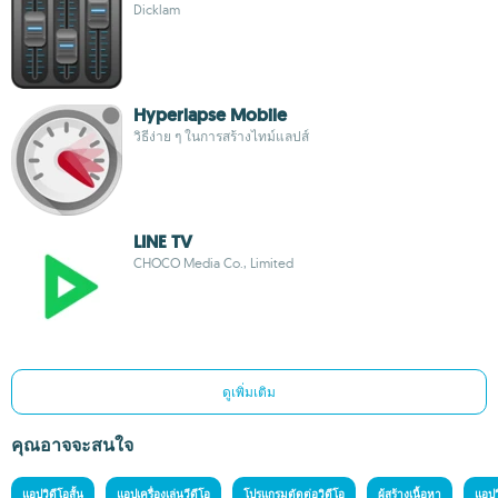
Dicklam
Hyperlapse Mobile
วิธีง่าย ๆ ในการสร้างไทม์แลปส์
LINE TV
CHOCO Media Co., Limited
ดูเพิ่มเติม
คุณอาจจะสนใจ
แอปวิดีโอสั้น
แอปเครื่องเล่นวีดีโอ
โปรแกรมตัดต่อวิดีโอ
ผู้สร้างเนื้อหา
แอปว