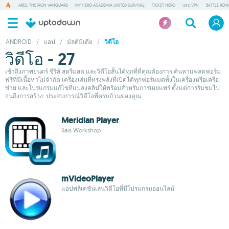
ARES: THE IRON VANGUARD
MY HERO ACADEMIA UNITED SURVIVAL
TICKET HERO
แอป VPN
BATTLE ROY
ANDROID
/
แอป
/
มัลติมีเดีย
/
วิดีโอ
วิดีโอ - 27
เข้าถึงภาพยนตร์ ซีรีส์ สตรีมสด และวิดีโอสั้นได้ทุกที่ที่คุณต้องการ ค้นหาแพลตฟอร์ม
ฟรีที่มีเนื้อหาไม่จำกัด เครื่องเล่นที่ทรงพลังที่เปิดได้ทุกฟอร์แมตทั้งในเครื่องหรือเครือ
ข่าย และโปรแกรมแก้ไขที่แปลงคลิปให้พร้อมสำหรับการเผยแพร่ ตั้งแต่การรับชมไป
จนถึงการสร้าง: ประสบการณ์วิดีโอที่ครบถ้วนของคุณ
Meridian Player
Sais Workshop
mVideoPlayer
แอปพลิเคชันเล่นวิดีโอที่มีโปรแกรมออนไลน์