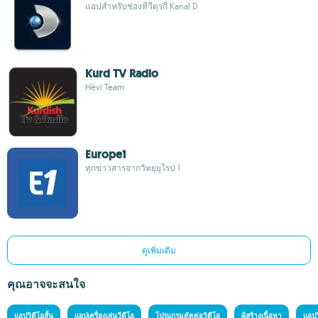
แอปสำหรับช่องทีวีตุรกี Kanal D
Kurd TV Radio
Hêvî Team
Europe1
ทุกข่าวสารจากวิทยุยุโรป 1
ดูเพิ่มเติม
คุณอาจจะสนใจ
แอปวิดีโอสั้น
แอปเครื่องเล่นวีดีโอ
โปรแกรมตัดต่อวิดีโอ
ผู้สร้างเนื้อหา
แอปว