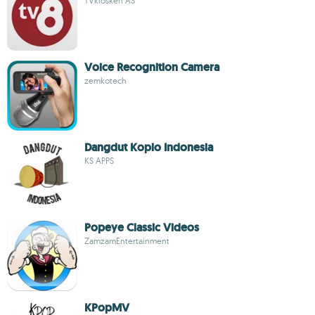
TVkiosken AS
Voice Recognition Camera
zemkotech
Dangdut Koplo Indonesia
KS APPS
Popeye Classic Videos
ZamzamEntertainment
KPopMV