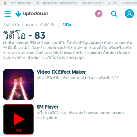
BETA PUBG MOBILE
MY HERO ACADEMIA UNITED SURVIVAL
TOCA BOCA WORLD
แอป VPN
GOOGLE SHE
ANDROID
/
แอป
/
มัลติมีเดีย
/
วิดีโอ
วิดีโอ - 83
เข้าถึงภาพยนตร์ ซีรีส์ สตรีมสด และวิดีโอสั้นได้ทุกที่ที่คุณต้องการ ค้นหาแพลตฟอร์ม
ฟรีที่มีเนื้อหาไม่จำกัด เครื่องเล่นที่ทรงพลังที่เปิดได้ทุกฟอร์แมตทั้งในเครื่องหรือเครือ
ข่าย และโปรแกรมแก้ไขที่แปลงคลิปให้พร้อมสำหรับการเผยแพร่ ตั้งแต่การรับชมไป
จนถึงการสร้าง: ประสบการณ์วิดีโอที่ครบถ้วนของคุณ
Video FX Effect Maker
สร้างวิดีโอซีนีม่าด้วยเอฟเฟกต์ HD และเครื่องมือ VFX
SM Player
เครื่องเล่นวิดีโออเนกประสงค์พร้อมการควบคุมท่าทางและ
รองรับรูปแบบ