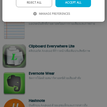
ประสิทธิภาพ
PORTUGUESE
REJECT ALL
ACCEPT ALL
ITALIAN
MANAGE PREFERENCES
notePad+
SPANISH
แอปจดบันทึกที่ง่ายดายพร้อมการรวมเสียงและภาพถ่าย
ROMANIAN
Clipboard Everywhere Lite
คลิปบอร์ด Android ที่ก้าวหน้าเพื่อเพิ่มประสิทธิภาพ
Evernote Wear
จัดการโน้ตด้วยสมาร์ทวอทช์ด้วยเสียงคำสั่ง
Hashnote
บันทึกบน Android ด้วยแฮชแท็กและการกล่าวถึง