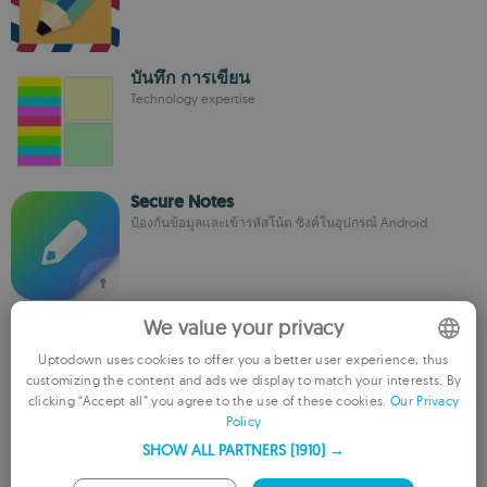
บันทึก การเขียน
Technology expertise
Secure Notes
ป้องกันข้อมูลและเข้ารหัสโน้ต ซิงค์ในอุปกรณ์ Android
QEdit
We value your privacy
เครื่องมือแก้ไขโค้ดสำหรับ Android รองรับหลายภาษา
Uptodown uses cookies to offer you a better user experience, thus
customizing the content and ads we display to match your interests. By
ENGLISH
clicking “Accept all” you agree to the use of these cookies.
Our Privacy
Policy
FRENCH
Bloco de Notas
SHOW ALL PARTNERS
(1910) →
GERMAN
โปรแกรมแก้ไขข้อความพกพาสำหรับจัดการไฟล์ได้อย่างมี