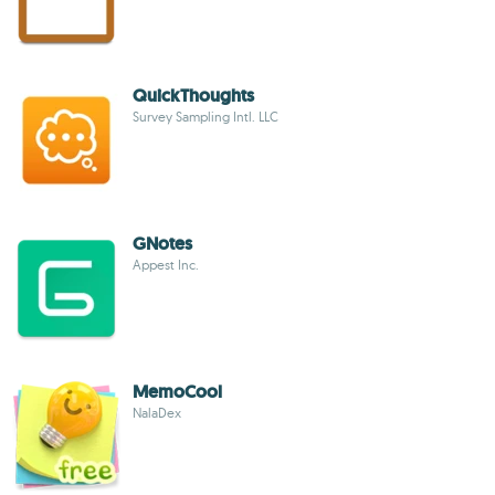
QuickThoughts
Survey Sampling Intl. LLC
GNotes
Appest Inc.
MemoCool
NalaDex