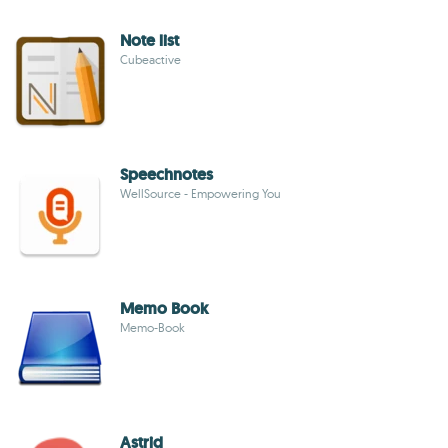
Note list
Cubeactive
Speechnotes
WellSource - Empowering You
Memo Book
Memo-Book
Astrid