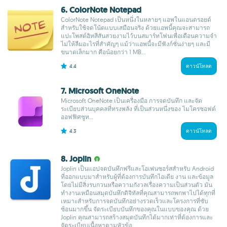
6. ColorNote Notepad
ColorNote Notepad เป็นหนึ่งในหลายๆ แอพในแอนดรอยด์
สำหรับใช้จดโน้ตแบบเสมือนจริง ด้วยแอพนี้คุณจะสามารถ
แปะโพสต์อิทสีสันสวยงามไว้บนสมาร์ทโฟนเพื่อเตือนความจำ
ไม่ให้ลืมอะไรที่สำคัญๆ แม้ว่าแอพนี้จะมีฟังก์ชั่นง่ายๆ และมี
ขนาดเล็กมาก คือน้อยกว่า 1 MB...
4.4
ดาวน์โหลด
7. Microsoft OneNote
Microsoft OneNote เป็นเครื่องมือ การจดบันทึก และจัด
ระเบียบส่วนบุคคลที่ทรงพลัง ที่เป็นส่วนหนึ่งของ ไมโครซอฟต์
ออฟฟิศซูท...
4.3
ดาวน์โหลด
8. Joplin
Joplin เป็นแอปจดบันทึกฟรีและโอเพ่นซอร์สสำหรับ Android
ที่ออกแบบมาสำหรับผู้ที่ต้องการบันทึกไอเดีย งาน และข้อมูล
โดยไม่มีสิ่งรบกวนหรือความกังวลเรื่องความเป็นส่วนตัว มัน
ทำงานเหมือนสมุดบันทึกดิจิทัลที่คุณสามารถพกพาไปได้ทุกที่
เหมาะสำหรับการจดบันทึกอย่างรวดเร็วและโครงการที่ซับ
ซ้อนมากขึ้น จัดระเบียบบันทึกของคุณในแบบของคุณ ด้วย
Joplin คุณสามารถสร้างสมุดบันทึกได้มากเท่าที่ต้องการและ
จัดระเบียบเนื้อหาตามหัวข้อ...