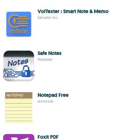
VoiTexter : Smart Note & Memo
Salvador Inc
Safe Notes
Notepad
Notepad Free
atomczak
Foxit PDF