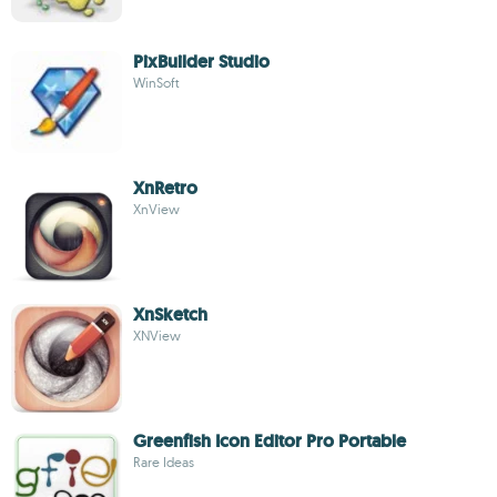
PixBuilder Studio
WinSoft
XnRetro
XnView
XnSketch
XNView
Greenfish Icon Editor Pro Portable
Rare Ideas