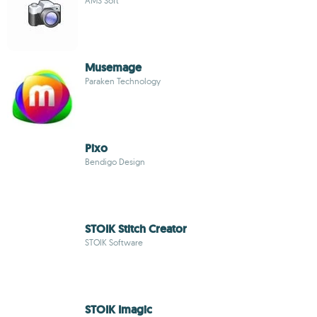
AMS Soft
Musemage
Paraken Technology
Pixo
Bendigo Design
STOIK Stitch Creator
STOIK Software
STOIK Imagic