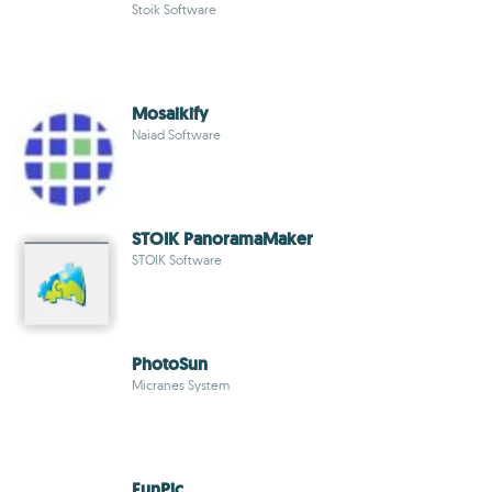
Stoik Software
Mosaikify
Naiad Software
STOIK PanoramaMaker
STOIK Software
PhotoSun
Micranes System
FunPic