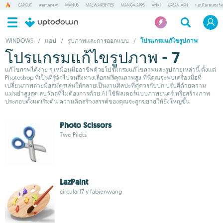
CAPCUT
แชทบอท AI
MANUS
MALWAREBYTES
MANGA APPS
ANKI
URBAN VPN
แอปโอเพนซอร์ส
WINDOWS
/
แอป
/
รูปภาพและการออกแบบ
/
โปรแกรมแก้ไขรูปภาพ
โปรแกรมแก้ไขรูปภาพ - 7
แก้ไขภาพได้ง่าย ๆ เหมือนมืออาชีพด้วยโปรแกรมแก้ไขภาพและรูปถ่ายเหล่านี้ ตั้งแต่
Photoshop ที่เป็นที่รู้จักไปจนถึงทางเลือกฟรีคุณภาพสูง ที่นี่คุณจะพบเครื่องมือที่
เปลี่ยนภาพถ่ายมือสมัครเล่นให้กลายเป็นงานศิลปะที่คู่ควรกับปก ปรับสีด้วยความ
แม่นยำสูงสุด ลบวัตถุที่ไม่ต้องการด้วย AI ใช้ฟิลเตอร์แบบภาพยนตร์ หรือสร้างภาพ
ประกอบตั้งแต่เริ่มต้น ความคิดสร้างสรรค์ของคุณจะถูกขยายให้ยิ่งใหญ่ขึ้น
Photo Scissors
Two Pilots
LazPaint
circular17 y fabienwang