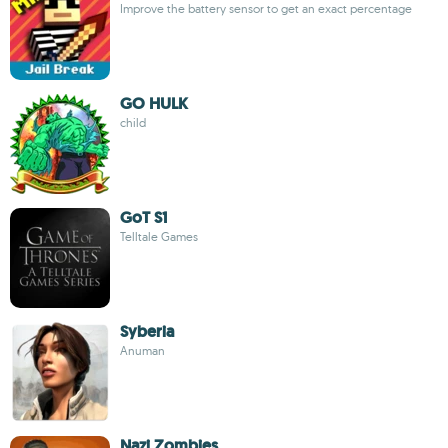
Improve the battery sensor to get an exact percentage
GO HULK
child
GoT S1
Telltale Games
Syberia
Anuman
Nazi Zombies