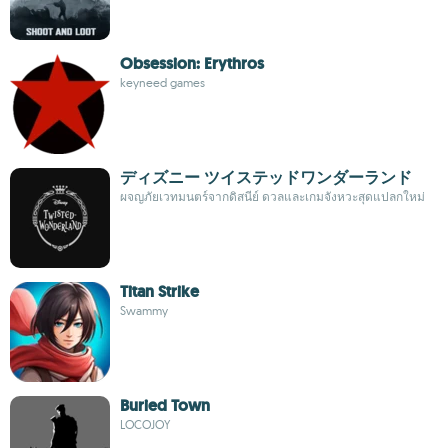
Obsession: Erythros
keyneed games
ディズニー ツイステッドワンダーランド
ผจญภัยเวทมนตร์จากดิสนีย์ ดวลและเกมจังหวะสุดแปลกใหม่
Titan Strike
Swammy
Buried Town
LOCOJOY