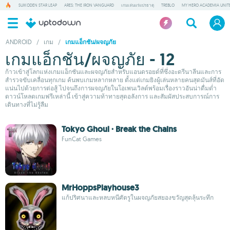
SUIKODEN STAR LEAP
ARES: THE IRON VANGUARD
เกมเล่นแร่แปรธาตุ
TREBLO
MY HERO ACADEMIA UNITE
ANDROID
/
เกม
/
เกมแอ็กชัน/ผจญภัย
เกมแอ็กชัน/ผจญภัย - 12
ก้าวเข้าสู่โลกแห่งเกมแอ็กชันและผจญภัยสำหรับแอนดรอยด์ที่ซึ่งอะดรีนาลีนและการ
สำรวจขับเคลื่อนทุกเกม ค้นพบเกมหลากหลาย ตั้งแต่เกมยิงผู้เล่นหลายคนสุดมันส์ที่อัด
แน่นไปด้วยการต่อสู้ ไปจนถึงการผจญภัยในโอเพนเวิลด์พร้อมเรื่องราวอันน่าดื่มด่ำ
ดาวน์โหลดเกมฟรีเหล่านี้ เข้าสู่ความท้าทายสุดอลังการ และสัมผัสประสบการณ์การ
เดินทางที่ไม่รู้ลืม
Tokyo Ghoul · Break the Chains
FunCat Games
MrHoppsPlayhouse3
แก้ปริศนาและหลบหนีศัตรูในผจญภัยสยองขวัญสุดลุ้นระทึก