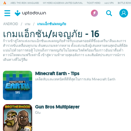
ARES: THE IRON VANGUARD
MY HERO ACADEMIA UNITED SURVIVAL
TICKET HERO
แอป VPN
BATTLE ROY
ANDROID
/
เกม
/
เกมแอ็กชัน/ผจญภัย
เกมแอ็กชัน/ผจญภัย - 16
ก้าวเข้าสู่โลกแห่งเกมแอ็กชันและผจญภัยสำหรับแอนดรอยด์ที่ซึ่งอะดรีนาลีนและการ
สำรวจขับเคลื่อนทุกเกม ค้นพบเกมหลากหลาย ตั้งแต่เกมยิงผู้เล่นหลายคนสุดมันส์ที่อัด
แน่นไปด้วยการต่อสู้ ไปจนถึงการผจญภัยในโอเพนเวิลด์พร้อมเรื่องราวอันน่าดื่มด่ำ
ดาวน์โหลดเกมฟรีเหล่านี้ เข้าสู่ความท้าทายสุดอลังการ และสัมผัสประสบการณ์การ
เดินทางที่ไม่รู้ลืม
Minecraft Earth - Tips
เคล็ดลับและเทคนิคที่ดีที่สุดในการเล่น Minecraft Earth
Gun Bros Multiplayer
Glu