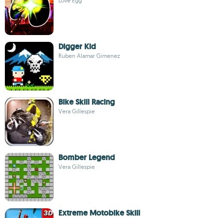
Love Egg
Digger Kid
Ruben Alamar Gimenez
Bike Skill Racing
Vera Gillespie
Bomber Legend
Vera Gillespie
Extreme Motobike Skill