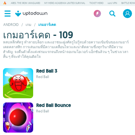
ARES: THE IRON VANGUARD
MY HERO ACADEMIA UNITED SURVIVAL
TICKET HERO
แอป VPN
BATTLE ROY
ANDROID
/
เกม
/
เกมอาร์เคด
เกมอาร์เคด - 109
หลบหลีกศัตรู ทำลายบล็อก และเอาชนะฝูงศัตรูไม่รู้จบด้วยความเข้มข้นของเกมอาร์
เคดคลาสสิก การเล่นเกมที่มีความเคลื่อนไหวและน่าติดตามซึ่งทุกวินาทีมีความ
สำคัญ: จงตื่นตัวตั้งแต่เฟรมแรกจนถึงหน้าจอเกมโอเวอร์ แอ็กชันล้วน ๆ ในช่วงเวลา
สั้น ๆ ที่จะทำให้คุณติดใจ
Red Ball 3
Red Ball
Red Ball Bounce
Red Ball