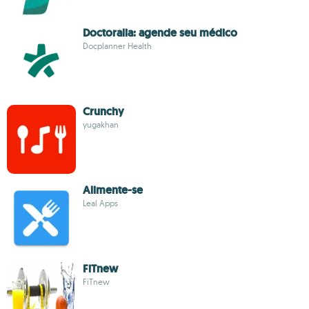
Doctoralia: agende seu médico
Docplanner Health
Crunchy
yugakhan
Alimente-se
Leal Apps
FiTnew
FiTnew