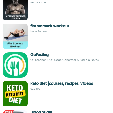
techappstar
flat stomach workout
Naila Kanwal
GoFasting
QR Scanner & QR Code Generator & Radio & Notes
keto diet |courses, recipes, videos
ezoapp
Blood Sugar