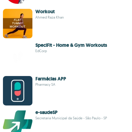
Workout
Ahmed Raza Khan
SpeciFit - Home & Gym Workouts
EdCorp
Farmácias APP
Pharmacy SA
e-saudeSP
Secretaria Municipal da Saúde - São Paulo - SP