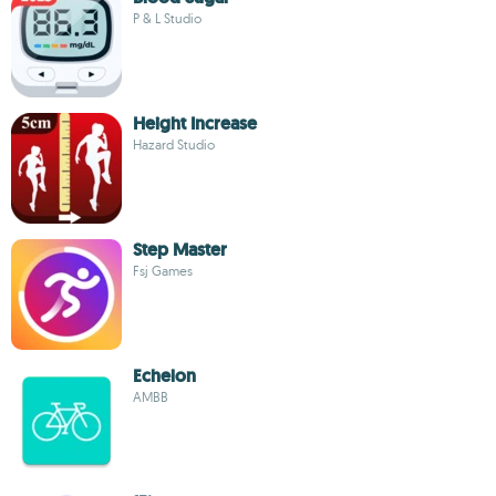
P & L Studio
Height Increase
Hazard Studio
Step Master
Fsj Games
Echelon
AMBB