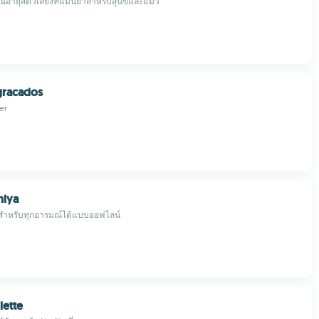
ณอายุสัตว์เลี้ยงที่แม่นยำสำหรับสุนัขและแมว
gracados
er
niya
 สำหรับทุกอารมณ์ได้แบบออฟไลน์
lette