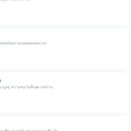
บเพลงพร้อมถ่ายทอดสดตลอดเวลา
s
ูรดู: ความสนุกไม่สิ้นสุด แชร์ง่าย
นเซีย: ปลอดภัย ถูกกฎหมาย น่าตื่นเต้น