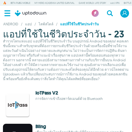
BETA PUBG MOBILE
MY HERO ACADEMIA UNITED SURVIVAL
GAME WORLD: LIFE STORY
แอป VPN
BATTLE
ANDROID
/
แอป
/
ไลฟ์สไตล์
/
แอปที่ใช้ในชีวิตประจำวัน
แอปที่ใช้ในชีวิตประจำวัน - 23
สำรวจโลกแห่งแอป แอปที่ใช้ในชีวิตประจำวัน บนอุปกรณ์ Android ของคุณ! คอลเลก
ชันนี้เหมาะสำหรับทุกคนที่ต้องการยกระดับชีวิตประจำวันด้วยเครื่องมือที่ช่วยให้งาน
แต่ละวันดำเนินไปอย่างง่ายดายและสนุกสนาน ไม่ว่าจะเป็นการจัดการปฏิทิน ค้นหา
เมนูอาหารใหม่ หรือรับคำแนะนำเรื่องสุขภาพ แอปเหล่านี้พร้อมตอบสนองทุกความ
ต้องการ นอกจากนี้ หลายแอปยังสามารถผสานการทำงานกับบริการอื่นบน Android
ได้อย่างลงตัว ทำให้มีความหลากหลายและใช้งานง่าย คุณยังสามารถเลือกแอปเพื่อ
ปรับแต่งอุปกรณ์ให้ตรงกับความต้องการและสไตล์ของคุณได้อีกด้วย ดาวน์โหลดผ่าน
Uptodown แล้วเริ่มเปลี่ยนประสบการณ์การใช้งาน Android ของคุณด้วยคอลเลกชัน
นี้ พร้อมหรือยังที่จะค้นพบว่าสิ่งใดทำให้คุณได้ผลลัพธ์ที่ยอดเยี่ยม?
IoTPass V2
การจัดการเข้าถึงอพาร์ตเมนต์ด้วย Bluetooth
Bling