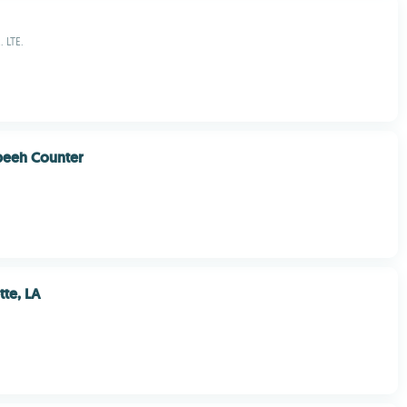
 LTE.
sbeeh Counter
tte, LA