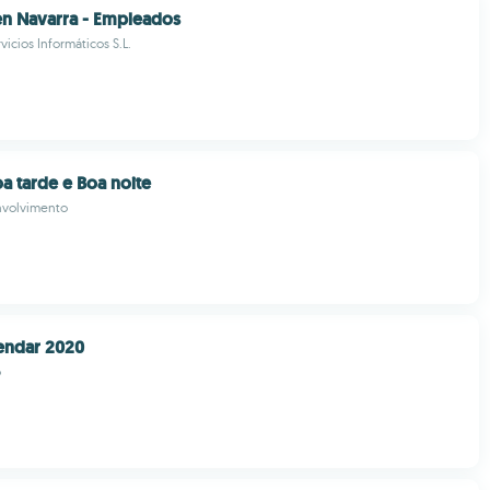
n Navarra - Empleados
icios Informáticos S.L.
a tarde e Boa noite
nvolvimento
endar 2020
o