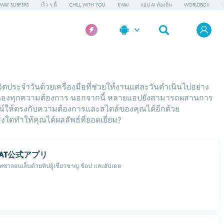
WAY SURFERS
เร็ว ๆ นี้
CHILL WITH YOU
KWAI
แอป AI ท้องถิ่น
WORLDBOX
ประจำวันด้วยเครื่องมือที่ช่วยให้งานแต่ละวันดำเนินไปอย่าง
อบสนองทุกความต้องการ นอกจากนี้ หลายแอปยังสามารถผสานการ
รณ์ให้ตรงกับความต้องการและสไตล์ของคุณได้อีกด้วย
ใดทำให้คุณได้ผลลัพธ์ที่ยอดเยี่ยม?
p TAT公式アプリ
าพซาลอนเล็บด้วยทิปผู้เชี่ยวชาญ ช้อป และอัปเดต