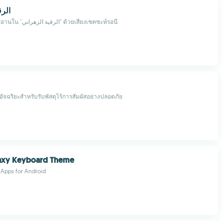
الرق
บำบัดด้วยอัลกุรอานใน "الرقية الزهراني" ด้วยเสียงเชคซะห์รอนี
อัจฉริยะสำหรับรับพัสดุไร้การสัมผัสอย่างปลอดภัย
axy Keyboard Theme
Apps for Android