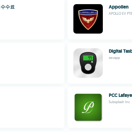
최저수수료
Appollen
APOLLO EV PTE.
Digital Ta
sevapp
PCC Lafaye
Subsplash Inc