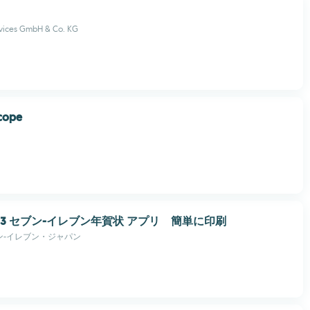
vices GmbH & Co. KG
cope
023 セブン‐イレブン年賀状 アプリ 簡単に印刷
ン-イレブン・ジャパン