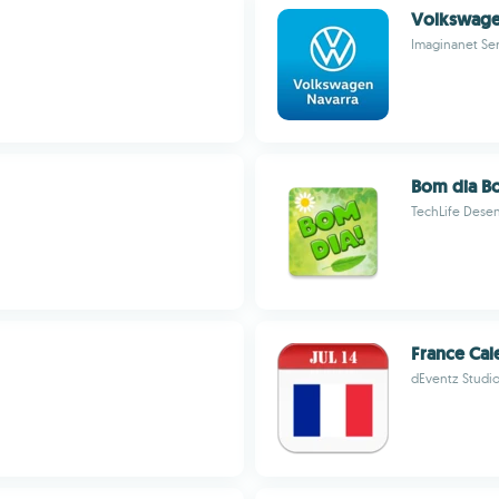
Volkswage
Imaginanet Serv
Bom dia Bo
TechLife Dese
France Cal
dEventz Studi